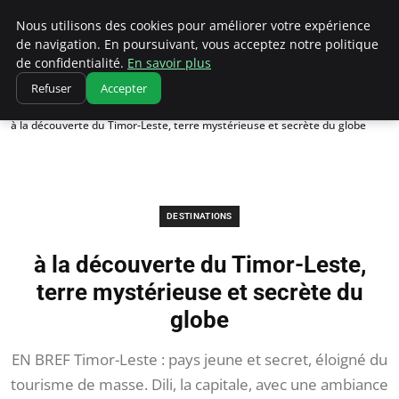
Correze Co
Nous utilisons des cookies pour améliorer votre expérience
de navigation. En poursuivant, vous acceptez notre politique
de confidentialité.
En savoir plus
Refuser
Accepter
Accueil
Destinations
à la découverte du Timor-Leste, terre mystérieuse et secrète du globe
DESTINATIONS
à la découverte du Timor-Leste,
terre mystérieuse et secrète du
globe
EN BREF Timor-Leste : pays jeune et secret, éloigné du
tourisme de masse. Dili, la capitale, avec une ambiance